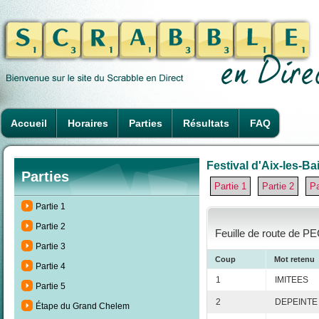
Accueil
Horaires
Parties
Résultats
FAQ
Festival d'Aix-les-Ba
Parties
Partie 1
Partie 2
Pa
Partie 1
Partie 2
Feuille de route de PE
Partie 3
Coup
Mot retenu
Partie 4
1
IMITEES
Partie 5
2
DEPEINTE
Étape du Grand Chelem