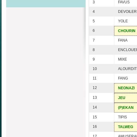
3
FAVUS
4
DEVOILER
5
YOLE
6
CHOURIN
7
FANA
8
ENCLOUE
9
MIXE
10
ALOURDIT
11
FANG
12
NEONAZI
13
JEU
14
(P)EKAN
15
TIPIS
16
TALWEG
17
AMUSERA