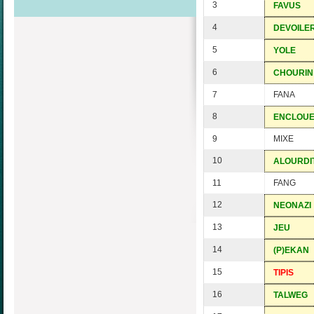
3
FAVUS
4
DEVOILE
5
YOLE
6
CHOURIN
7
FANA
8
ENCLOU
9
MIXE
10
ALOURDI
11
FANG
12
NEONAZI
13
JEU
14
(P)EKAN
15
TIPIS
16
TALWEG