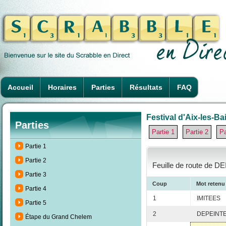
Accueil
Horaires
Parties
Résultats
FAQ
Festival d'Aix-les-Ba
Parties
Partie 1
Partie 2
Pa
Partie 1
Partie 2
Feuille de route de D
Partie 3
Coup
Mot retenu
Partie 4
1
IMITEES
Partie 5
2
DEPEINT
Étape du Grand Chelem