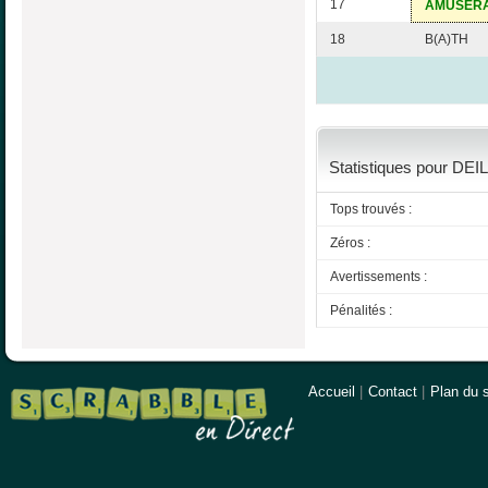
17
AMUSERA
18
B(A)TH
Statistiques pour DEI
Tops trouvés :
Zéros :
Avertissements :
Pénalités :
Accueil
|
Contact
|
Plan du s