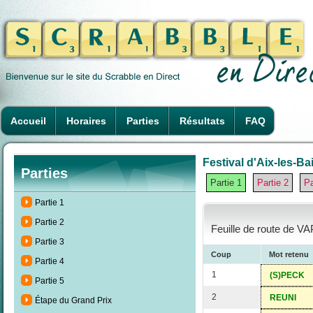
Accueil
Horaires
Parties
Résultats
FAQ
Festival d'Aix-les-Ba
Parties
Partie 1
Partie 2
Pa
Partie 1
Partie 2
Feuille de route de VA
Partie 3
Coup
Mot retenu
Partie 4
1
(S)PECK
Partie 5
2
REUNI
Étape du Grand Prix