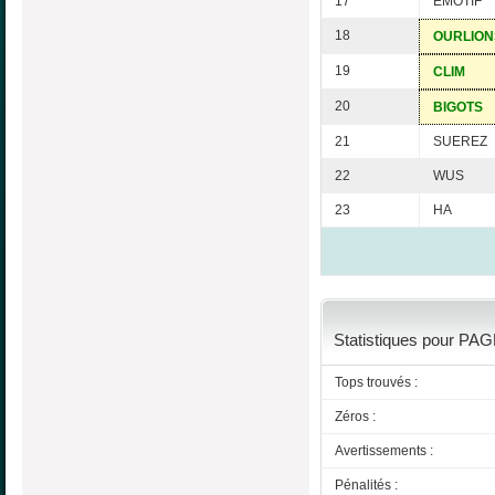
17
EMOTIF
18
OURLION
19
CLIM
20
BIGOTS
21
SUEREZ
22
WUS
23
HA
Statistiques pour PA
Tops trouvés :
Zéros :
Avertissements :
Pénalités :