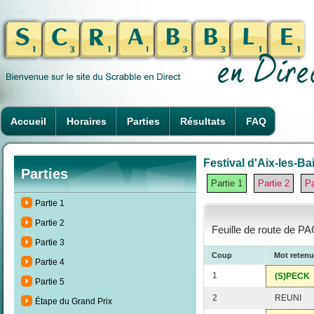
Accueil
Horaires
Parties
Résultats
FAQ
Festival d'Aix-les-Ba
Parties
Partie 1
Partie 2
Pa
Partie 1
Partie 2
Feuille de route de P
Partie 3
Coup
Mot retenu
Partie 4
1
(S)PECK
Partie 5
2
REUNI
Étape du Grand Prix