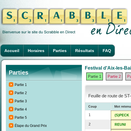
Accueil
Horaires
Parties
Résultats
FAQ
Festival d'Aix-les-Ba
Parties
Partie 1
Partie 2
Pa
Partie 1
Partie 2
Feuille de route de S
Partie 3
Coup
Mot retenu
Partie 4
1
(S)PECK
Partie 5
2
REUNI
Étape du Grand Prix