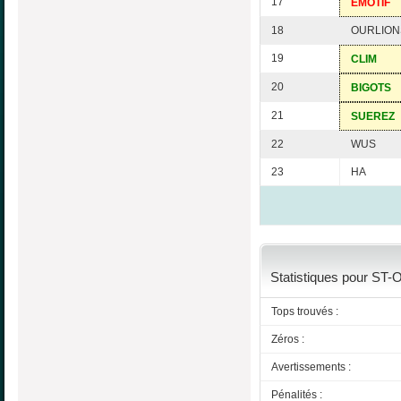
17
EMOTIF
18
OURLION
19
CLIM
20
BIGOTS
21
SUEREZ
22
WUS
23
HA
Statistiques pour ST-
Tops trouvés :
Zéros :
Avertissements :
Pénalités :