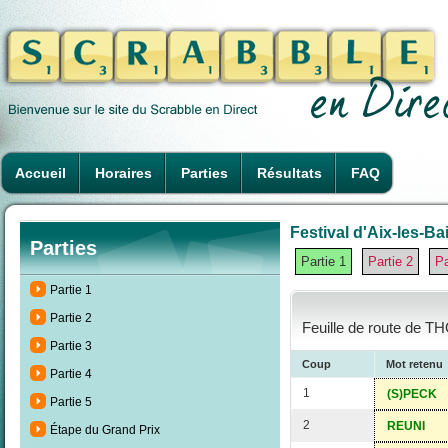
Accueil
Horaires
Parties
Résultats
FAQ
Festival d'Aix-les-Ba
Parties
Partie 1
Partie 2
Pa
Partie 1
Partie 2
Feuille de route de T
Partie 3
Coup
Mot retenu
Partie 4
1
(S)PECK
Partie 5
2
REUNI
Étape du Grand Prix