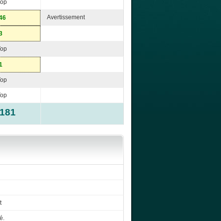
Top
Avertissement
46
3
Top
1
Top
Top
-181
t
é.