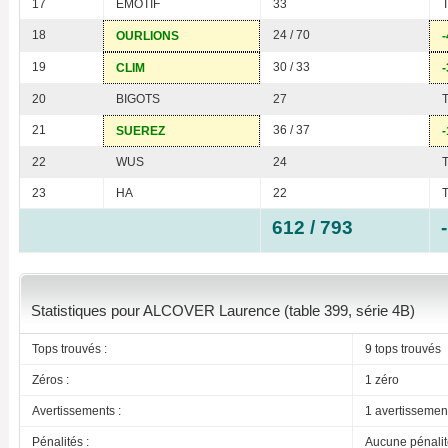
17
EMOTIF
33
18
24 / 70
OURLIONS
-
19
30 / 33
CLIM
-
20
BIGOTS
27
21
36 / 37
SUEREZ
-
22
WUS
24
23
HA
22
612 / 793
Statistiques pour ALCOVER Laurence (table 399, série 4B)
Tops trouvés :
9 tops trouvés
Zéros :
1 zéro
Avertissements :
1 avertissemen
Pénalités :
Aucune pénalit