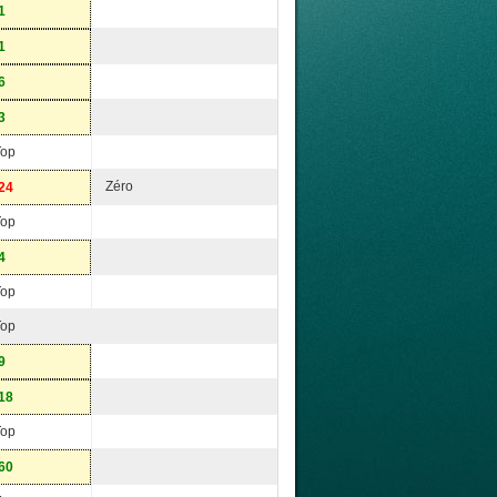
1
1
6
3
Top
Zéro
24
Top
4
Top
Top
9
18
Top
60