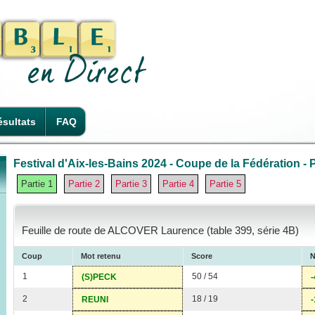
sultats
FAQ
Festival d'Aix-les-Bains 2024 - Coupe de la Fédération - P
Partie 1
Partie 2
Partie 3
Partie 4
Partie 5
Feuille de route de ALCOVER Laurence (table 399, série 4B)
Coup
Mot retenu
Score
N
1
50 / 54
(S)PECK
-
2
18 / 19
REUNI
-