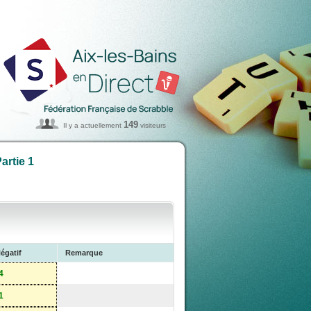
149
Il y a actuellement
visiteurs
artie 1
égatif
Remarque
4
1