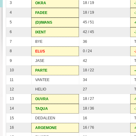
3
18 / 19
OKRA
-
4
18 / 19
FADEE
-
5
45 / 51
(D)IWANS
-
6
42 / 45
IXENT
-
7
BYE
36
8
0 / 24
ELUS
-
9
JASE
42
10
18 / 22
PARTE
-
11
VANTEE
34
12
HELIO
27
13
18 / 27
OUVRA
-
14
18 / 36
TAQUA
-
15
DEDALEEN
16
16
16 / 76
ARGEMONE
-