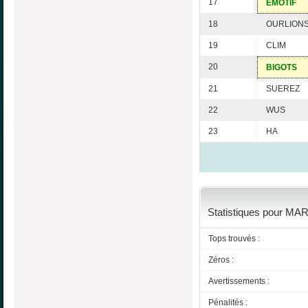
17
EMOTIF
18
OURLION
19
CLIM
20
BIGOTS
21
SUEREZ
22
WUS
23
HA
Statistiques pour MAR
Tops trouvés :
Zéros :
Avertissements :
Pénalités :