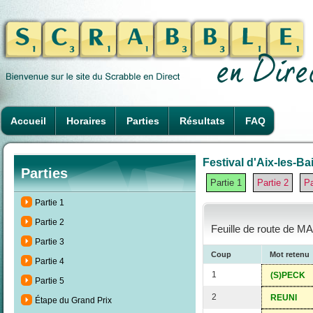
Accueil
Horaires
Parties
Résultats
FAQ
Festival d'Aix-les-Ba
Parties
Partie 1
Partie 2
Pa
Partie 1
Partie 2
Feuille de route de MA
Partie 3
Coup
Mot retenu
Partie 4
1
(S)PECK
Partie 5
2
REUNI
Étape du Grand Prix