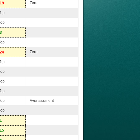
Zéro
-19
Top
Top
-3
Top
Zéro
-24
Top
Top
Top
Top
Top
Avertissement
Top
-1
-15