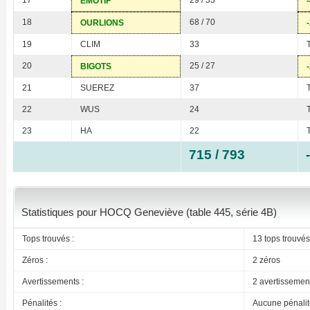
17
29 / 33
EMOTIF
18
68 / 70
OURLIONS
19
CLIM
33
20
25 / 27
BIGOTS
21
SUEREZ
37
22
WUS
24
23
HA
22
715 / 793
Statistiques pour HOCQ Geneviève (table 445, série 4B)
Tops trouvés :
13 tops trouvés
Zéros :
2 zéros
Avertissements :
2 avertissemen
Pénalités :
Aucune pénalit