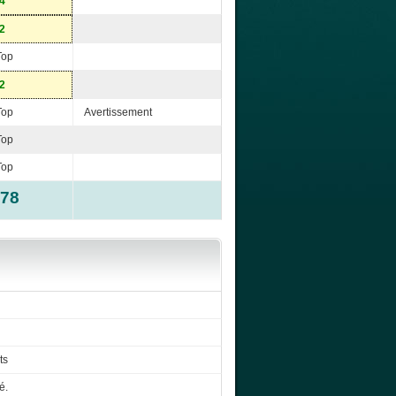
-4
-2
Top
-2
Top
Avertissement
Top
Top
-78
ts
é.