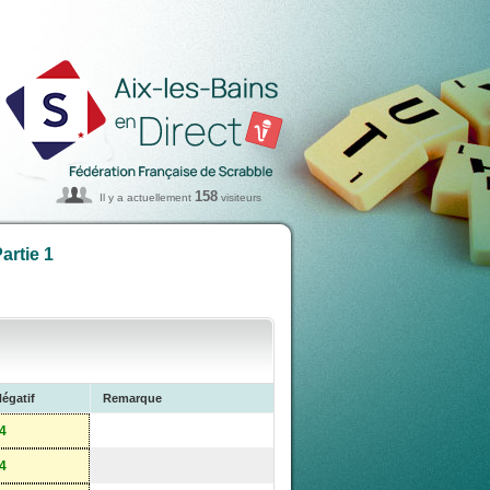
158
Il y a actuellement
visiteurs
artie 1
égatif
Remarque
-4
-4