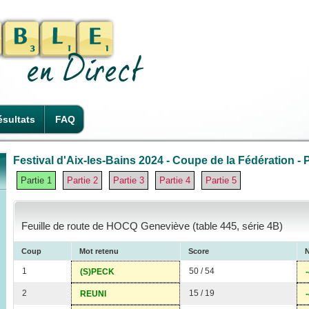
sultats
FAQ
Festival d'Aix-les-Bains 2024 - Coupe de la Fédération - P
Partie 1
Partie 2
Partie 3
Partie 4
Partie 5
Feuille de route de HOCQ Geneviève (table 445, série 4B)
Coup
Mot retenu
Score
N
1
50 / 54
(S)PECK
2
15 / 19
REUNI