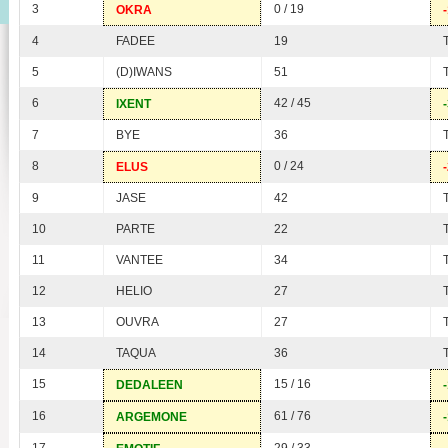
3
0 / 19
OKRA
4
FADEE
19
5
(D)IWANS
51
6
42 / 45
IXENT
7
BYE
36
8
0 / 24
ELUS
9
JASE
42
10
PARTE
22
11
VANTEE
34
12
HELIO
27
13
OUVRA
27
14
TAQUA
36
15
15 / 16
DEDALEEN
16
61 / 76
ARGEMONE