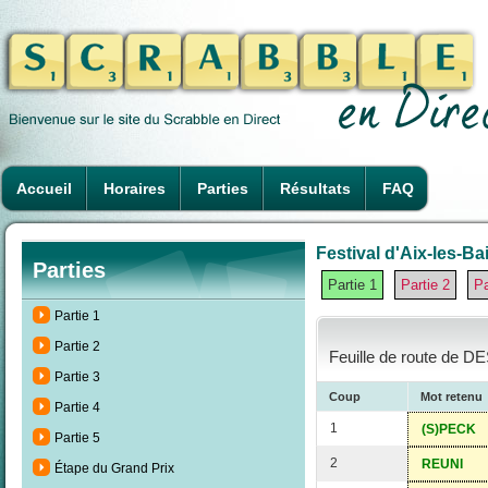
Accueil
Horaires
Parties
Résultats
FAQ
Festival d'Aix-les-Ba
Parties
Partie 1
Partie 2
Pa
Partie 1
Partie 2
Feuille de route de DE
Partie 3
Coup
Mot retenu
Partie 4
1
(S)PECK
Partie 5
2
REUNI
Étape du Grand Prix