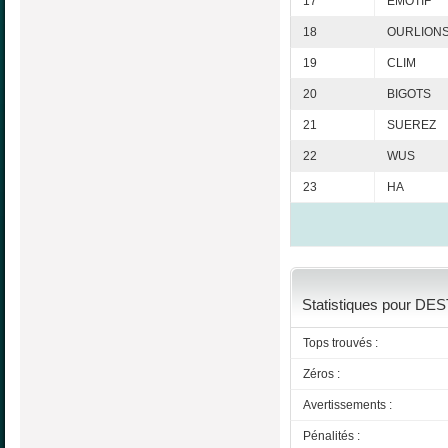
17
EMOTIF
18
OURLION
19
CLIM
20
BIGOTS
21
SUEREZ
22
WUS
23
HA
Statistiques pour DEST
Tops trouvés :
Zéros :
Avertissements :
Pénalités :