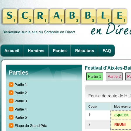
Accueil
Horaires
Parties
Résultats
FAQ
Festival d'Aix-les-Ba
Parties
Partie 1
Partie 2
Pa
Partie 1
Partie 2
Feuille de route de H
Partie 3
Coup
Mot retenu
Partie 4
1
(S)PECK
Partie 5
2
REUNI
Étape du Grand Prix