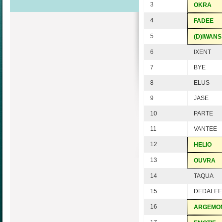
3
OKRA
4
FADEE
5
(D)IWANS
6
IXENT
7
BYE
8
ELUS
9
JASE
10
PARTE
11
VANTEE
12
HELIO
13
OUVRA
14
TAQUA
15
DEDALE
16
ARGEMO