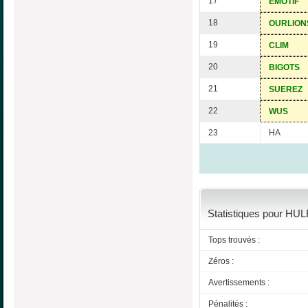
17
EMOTIF
18
OURLION
19
CLIM
20
BIGOTS
21
SUEREZ
22
WUS
23
HA
Statistiques pour HUL
Tops trouvés :
Zéros :
Avertissements :
Pénalités :