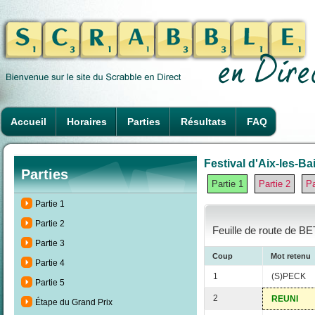
Accueil
Horaires
Parties
Résultats
FAQ
Festival d'Aix-les-Ba
Parties
Partie 1
Partie 2
Pa
Partie 1
Partie 2
Feuille de route de B
Partie 3
Coup
Mot retenu
Partie 4
1
(S)PECK
Partie 5
2
REUNI
Étape du Grand Prix