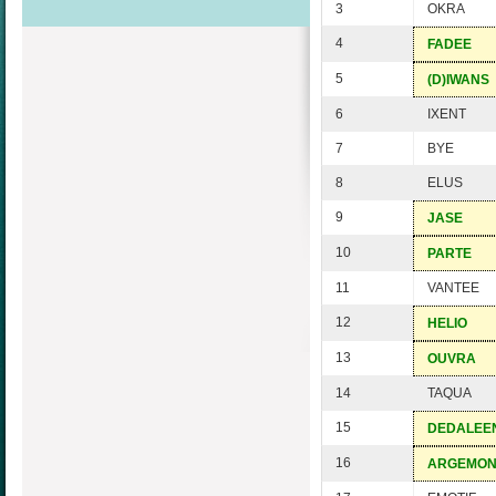
3
OKRA
4
FADEE
5
(D)IWANS
6
IXENT
7
BYE
8
ELUS
9
JASE
10
PARTE
11
VANTEE
12
HELIO
13
OUVRA
14
TAQUA
15
DEDALEE
16
ARGEMO