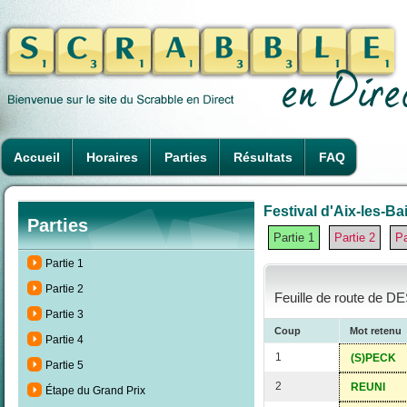
Accueil
Horaires
Parties
Résultats
FAQ
Festival d'Aix-les-Ba
Parties
Partie 1
Partie 2
Pa
Partie 1
Partie 2
Feuille de route de 
Partie 3
Coup
Mot retenu
Partie 4
1
(S)PECK
Partie 5
2
REUNI
Étape du Grand Prix