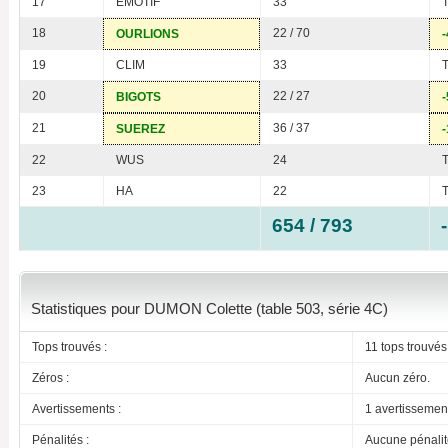
17
EMOTIF
33
18
22 / 70
OURLIONS
-
19
CLIM
33
20
22 / 27
BIGOTS
-
21
36 / 37
SUEREZ
-
22
WUS
24
23
HA
22
654 / 793
Statistiques pour DUMON Colette (table 503, série 4C)
Tops trouvés :
11 tops trouvés
Zéros :
Aucun zéro.
Avertissements :
1 avertissemen
Pénalités :
Aucune pénalit