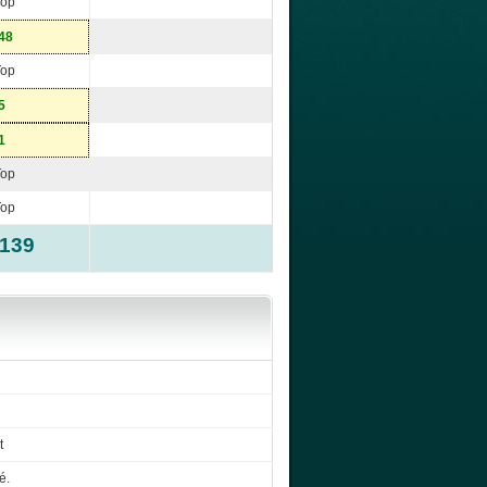
Top
48
Top
5
1
Top
Top
-139
t
é.