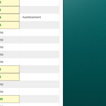
3
1
Avertissement
9
3
Top
Top
Top
Top
Top
1
1
Top
Top
60