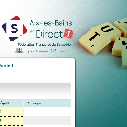
245
Il y a actuellement
visiteurs
artie 1
égatif
Remarque
4
3