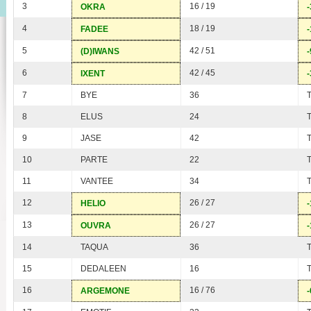
3
16 / 19
OKRA
-
4
18 / 19
FADEE
-
5
42 / 51
(D)IWANS
-
6
42 / 45
IXENT
-
7
BYE
36
8
ELUS
24
9
JASE
42
10
PARTE
22
11
VANTEE
34
12
26 / 27
HELIO
-
13
26 / 27
OUVRA
-
14
TAQUA
36
15
DEDALEEN
16
16
16 / 76
ARGEMONE
-