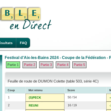
sultats
FAQ
Festival d'Aix-les-Bains 2024 - Coupe de la Fédération - P
Partie 1
Partie 2
Partie 3
Partie 4
Partie 5
Feuille de route de DUMON Colette (table 503, série 4C)
Coup
Mot retenu
Score
N
1
50 / 54
(S)PECK
-
2
16 / 19
REUNI
-