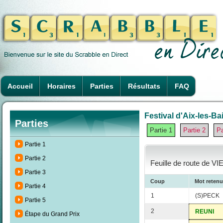
Accueil
Horaires
Parties
Résultats
FAQ
Festival d'Aix-les-Ba
Parties
Partie 1
Partie 2
Pa
Partie 1
Partie 2
Feuille de route de VIE
Partie 3
Coup
Mot retenu
Partie 4
1
(S)PECK
Partie 5
2
REUNI
Étape du Grand Prix