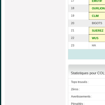
17
EMOTIF
18
OURLION
19
CLIM
20
BIGOTS
21
SUEREZ
22
WUS
23
HA
Statistiques pour COL
Tops trouvés :
Zéros :
Avertissements :
Pénalités :