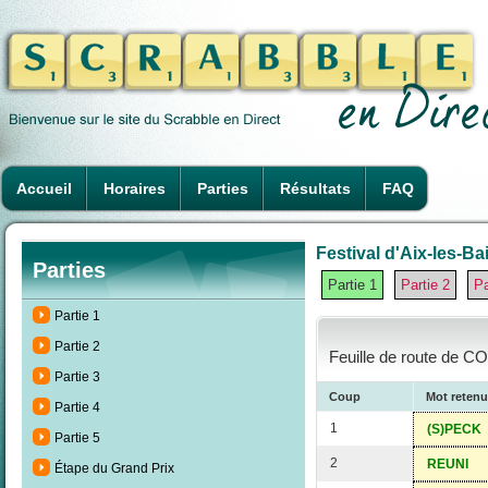
Accueil
Horaires
Parties
Résultats
FAQ
Festival d'Aix-les-Ba
Parties
Partie 1
Partie 2
Pa
Partie 1
Partie 2
Feuille de route de C
Partie 3
Coup
Mot retenu
Partie 4
1
(S)PECK
Partie 5
2
REUNI
Étape du Grand Prix