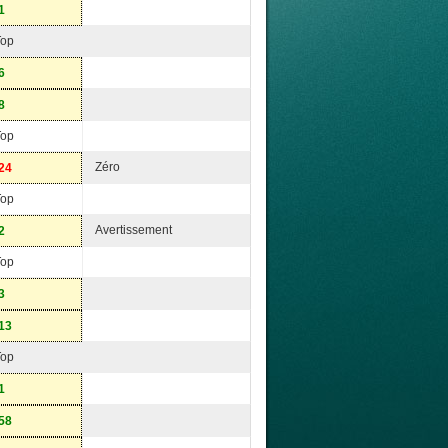
1
Top
6
8
Top
Zéro
24
Top
Avertissement
2
Top
3
13
Top
1
58