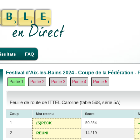
sultats
FAQ
Festival d'Aix-les-Bains 2024 - Coupe de la Fédération - P
Partie 1
Partie 2
Partie 3
Partie 4
Partie 5
Feuille de route de ITTEL Caroline (table 598, série 5A)
Coup
Mot retenu
Score
N
1
50 / 54
(S)PECK
-
2
14 / 19
REUNI
-