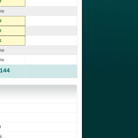
7
Top
9
2
1
Top
Top
-144
t
é.