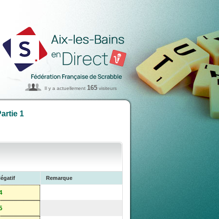
165
Il y a actuellement
visiteurs
artie 1
égatif
Remarque
4
5