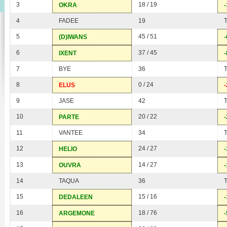
3
18 / 19
OKRA
-
4
FADEE
19
5
45 / 51
(D)IWANS
-
6
37 / 45
IXENT
-
7
BYE
36
8
0 / 24
ELUS
-
9
JASE
42
10
20 / 22
PARTE
-
11
VANTEE
34
12
24 / 27
HELIO
-
13
14 / 27
OUVRA
-
14
TAQUA
36
15
15 / 16
DEDALEEN
-
16
18 / 76
ARGEMONE
-