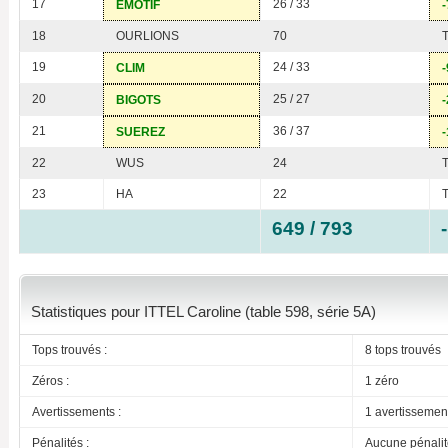
17
26 / 33
EMOTIF
-
18
OURLIONS
70
19
24 / 33
CLIM
-
20
25 / 27
BIGOTS
-
21
36 / 37
SUEREZ
-
22
WUS
24
23
HA
22
649 / 793
Statistiques pour ITTEL Caroline (table 598, série 5A)
Tops trouvés :
8 tops trouvés
Zéros :
1 zéro
Avertissements :
1 avertissemen
Pénalités :
Aucune pénalit