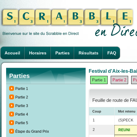
Accueil
Horaires
Parties
Résultats
FAQ
Festival d'Aix-les-Ba
Parties
Partie 1
Partie 2
Pa
Partie 1
Partie 2
Feuille de route de F
Partie 3
Coup
Mot retenu
Partie 4
1
(S)PECK
Partie 5
2
REUNI
Étape du Grand Prix