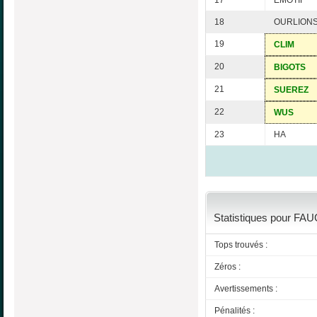
17
EMOTIF
18
OURLION
19
CLIM
20
BIGOTS
21
SUEREZ
22
WUS
23
HA
Statistiques pour FAU
Tops trouvés :
Zéros :
Avertissements :
Pénalités :