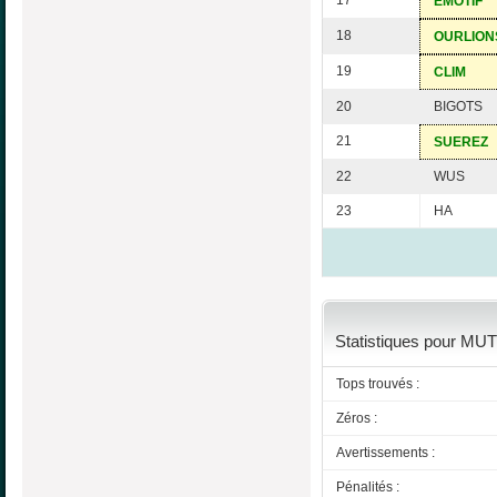
17
EMOTIF
18
OURLION
19
CLIM
20
BIGOTS
21
SUEREZ
22
WUS
23
HA
Statistiques pour MUT
Tops trouvés :
Zéros :
Avertissements :
Pénalités :