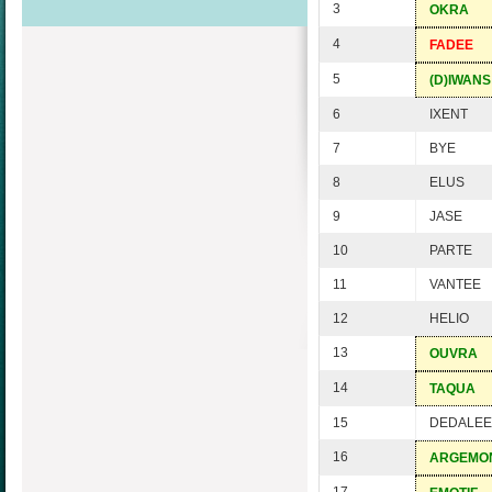
3
OKRA
4
FADEE
5
(D)IWANS
6
IXENT
7
BYE
8
ELUS
9
JASE
10
PARTE
11
VANTEE
12
HELIO
13
OUVRA
14
TAQUA
15
DEDALE
16
ARGEMO