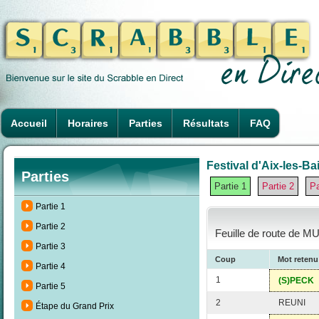
Accueil
Horaires
Parties
Résultats
FAQ
Festival d'Aix-les-Ba
Parties
Partie 1
Partie 2
Pa
Partie 1
Partie 2
Feuille de route de MU
Partie 3
Coup
Mot retenu
Partie 4
1
(S)PECK
Partie 5
2
REUNI
Étape du Grand Prix