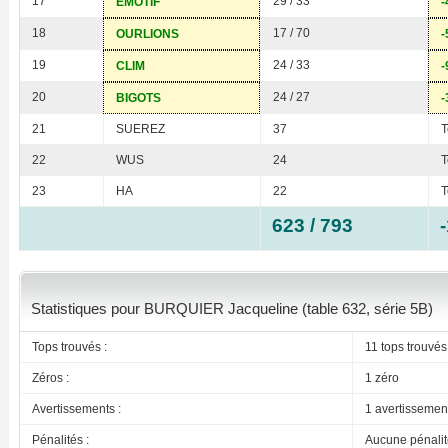
17
29 / 33
EMOTIF
-
18
17 / 70
OURLIONS
-
19
24 / 33
CLIM
-
20
24 / 27
BIGOTS
-
21
SUEREZ
37
T
22
WUS
24
T
23
HA
22
T
623 / 793
Statistiques pour BURQUIER Jacqueline (table 632, série 5B)
Tops trouvés :
11 tops trouvés
Zéros :
1 zéro
Avertissements :
1 avertissemen
Pénalités :
Aucune pénalit