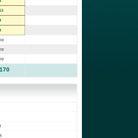
4
53
9
3
op
op
op
-170
t
é.