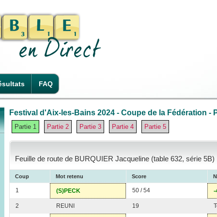
sultats
FAQ
Festival d'Aix-les-Bains 2024 - Coupe de la Fédération - P
Partie 1
Partie 2
Partie 3
Partie 4
Partie 5
Feuille de route de BURQUIER Jacqueline (table 632, série 5B)
Coup
Mot retenu
Score
N
1
50 / 54
(S)PECK
-
2
REUNI
19
T