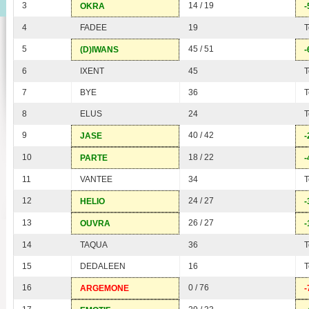
3
14 / 19
OKRA
-
4
FADEE
19
T
5
45 / 51
(D)IWANS
-
6
IXENT
45
T
7
BYE
36
T
8
ELUS
24
T
9
40 / 42
JASE
-
10
18 / 22
PARTE
-
11
VANTEE
34
T
12
24 / 27
HELIO
-
13
26 / 27
OUVRA
-
14
TAQUA
36
T
15
DEDALEEN
16
T
16
0 / 76
ARGEMONE
-