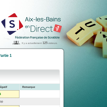
125
Il y a actuellement
visiteurs
artie 1
égatif
Remarque
4
op