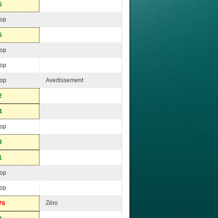
5
op
6
op
op
op
Avertissement
2
4
op
3
1
op
op
Zéro
76