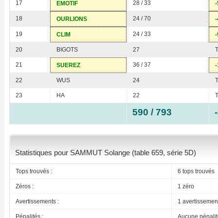
17
28 / 33
EMOTIF
-
18
24 / 70
OURLIONS
-
19
24 / 33
CLIM
-
20
BIGOTS
27
21
36 / 37
SUEREZ
-
22
WUS
24
23
HA
22
590 / 793
Statistiques pour SAMMUT Solange (table 659, série 5D)
Tops trouvés :
6 tops trouvés
Zéros :
1 zéro
Avertissements :
1 avertissemen
Pénalités :
Aucune pénalit