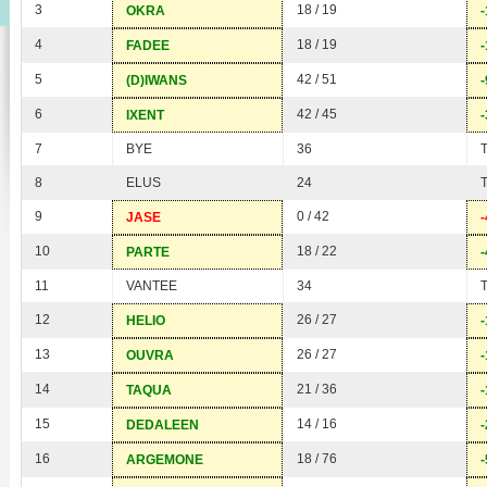
3
18 / 19
OKRA
-
4
18 / 19
FADEE
-
5
42 / 51
(D)IWANS
-
6
42 / 45
IXENT
-
7
BYE
36
8
ELUS
24
9
0 / 42
JASE
-
10
18 / 22
PARTE
-
11
VANTEE
34
12
26 / 27
HELIO
-
13
26 / 27
OUVRA
-
14
21 / 36
TAQUA
-
15
14 / 16
DEDALEEN
-
16
18 / 76
ARGEMONE
-