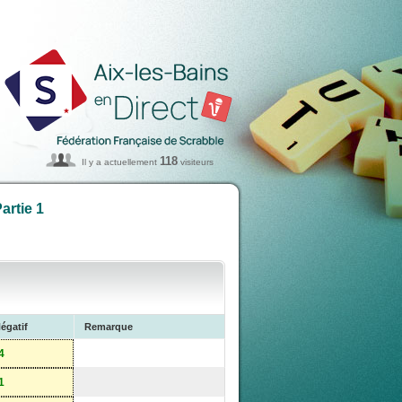
118
Il y a actuellement
visiteurs
artie 1
égatif
Remarque
4
1