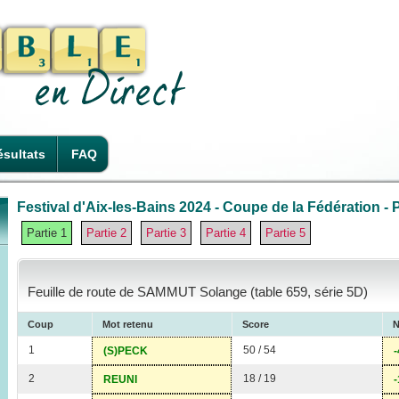
sultats
FAQ
Festival d'Aix-les-Bains 2024 - Coupe de la Fédération - P
Partie 1
Partie 2
Partie 3
Partie 4
Partie 5
Feuille de route de SAMMUT Solange (table 659, série 5D)
Coup
Mot retenu
Score
N
1
50 / 54
(S)PECK
-
2
18 / 19
REUNI
-