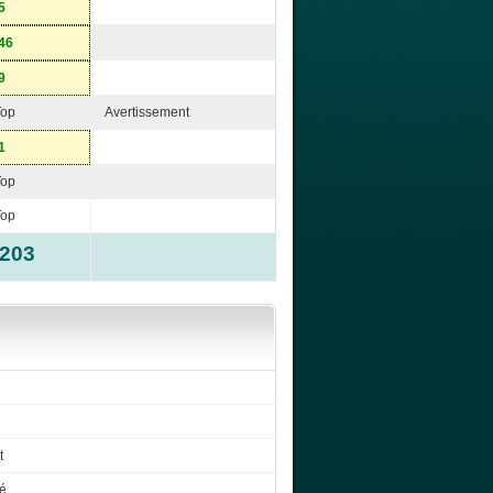
5
46
9
Top
Avertissement
1
Top
Top
-203
t
é.