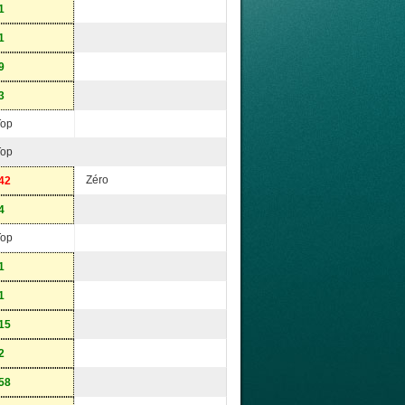
1
1
9
3
Top
Top
Zéro
42
4
Top
1
1
15
2
58