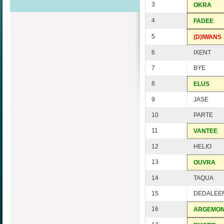
3
OKRA
4
FADEE
5
(D)IWANS
6
IXENT
7
BYE
8
ELUS
9
JASE
10
PARTE
11
VANTEE
12
HELIO
13
OUVRA
14
TAQUA
15
DEDALEE
16
ARGEMO