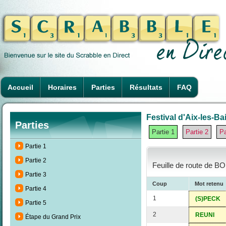
Accueil
Horaires
Parties
Résultats
FAQ
Festival d'Aix-les-Ba
Parties
Partie 1
Partie 2
Pa
Partie 1
Partie 2
Feuille de route de B
Partie 3
Coup
Mot retenu
Partie 4
1
(S)PECK
Partie 5
2
REUNI
Étape du Grand Prix