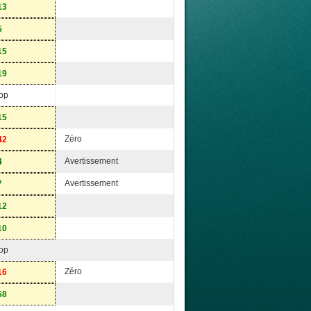
13
5
15
19
op
15
Zéro
42
Avertissement
4
Avertissement
7
12
10
op
Zéro
16
58