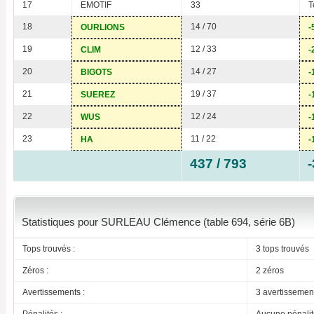
17
EMOTIF
33
T
18
14 / 70
OURLIONS
-
19
12 / 33
CLIM
-
20
14 / 27
BIGOTS
-
21
19 / 37
SUEREZ
-
22
12 / 24
WUS
-
23
11 / 22
HA
-
437 / 793
Statistiques pour SURLEAU Clémence (table 694, série 6B)
Tops trouvés :
3 tops trouvés
Zéros :
2 zéros
Avertissements :
3 avertissemen
Pénalités :
Aucune pénalit