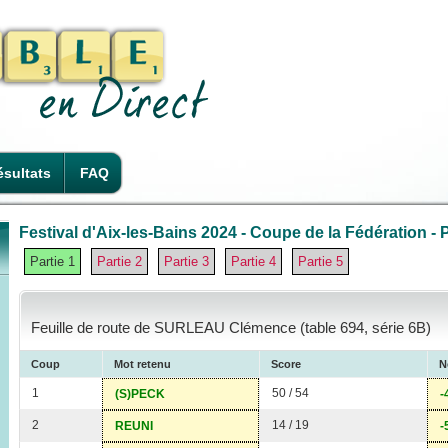
sultats
FAQ
Festival d'Aix-les-Bains 2024 - Coupe de la Fédération - P
Partie 1
Partie 2
Partie 3
Partie 4
Partie 5
Feuille de route de SURLEAU Clémence (table 694, série 6B)
Coup
Mot retenu
Score
N
1
50 / 54
(S)PECK
-
2
14 / 19
REUNI
-