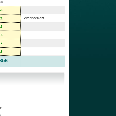
op
56
Avertissement
21
13
18
12
11
-356
ts
é.