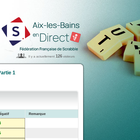
126
Il y a actuellement
visiteurs
artie 1
égatif
Remarque
4
5