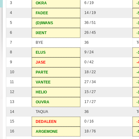
3
6 / 19
OKRA
-
4
14 / 19
FADEE
-
5
36 / 51
(D)IWANS
-
6
26 / 45
IXENT
-
7
BYE
36
T
8
9 / 24
ELUS
-
9
0 / 42
JASE
-
10
18 / 22
PARTE
-
11
27 / 34
VANTEE
-
12
15 / 27
HELIO
-
13
17 / 27
OUVRA
-
14
TAQUA
36
T
15
0 / 16
DEDALEEN
-
16
18 / 76
ARGEMONE
-