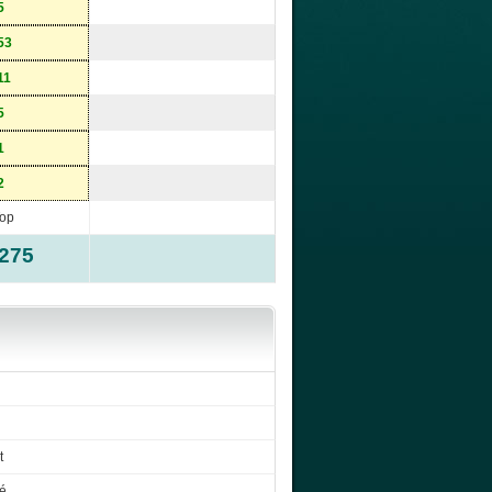
5
53
11
5
1
2
op
-275
t
é.