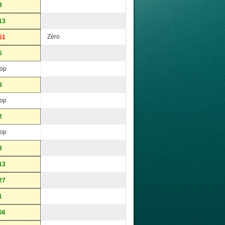
3
13
Zéro
51
6
op
8
op
2
op
3
13
27
1
66