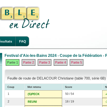
sultats
FAQ
Festival d'Aix-les-Bains 2024 - Coupe de la Fédération - P
Partie 1
Partie 2
Partie 3
Partie 4
Partie 5
Feuille de route de DELACOUR Christiane (table 700, série 6B)
Coup
Mot retenu
Score
N
1
50 / 54
(S)PECK
-
2
18 / 19
REUNI
-