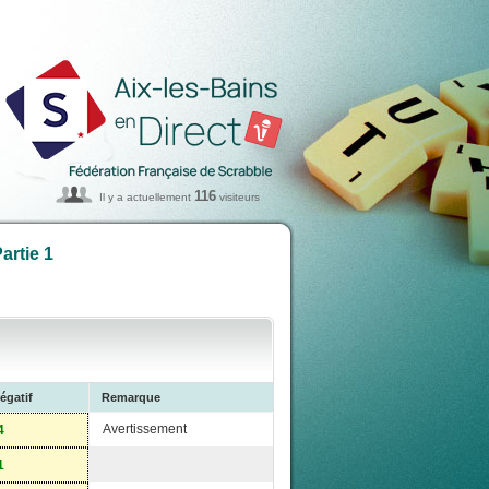
116
Il y a actuellement
visiteurs
artie 1
égatif
Remarque
Avertissement
4
1