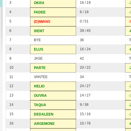
3
16 / 19
OKRA
-
4
6 / 19
FADEE
-
5
0 / 51
(D)IWANS
-
6
39 / 45
IXENT
-
7
BYE
36
T
8
16 / 24
ELUS
-
9
JASE
42
T
10
20 / 22
PARTE
-
11
VANTEE
34
T
12
24 / 27
HELIO
-
13
14 / 27
OUVRA
-
14
9 / 36
TAQUA
-
15
15 / 16
DEDALEEN
-
16
10 / 76
ARGEMONE
-