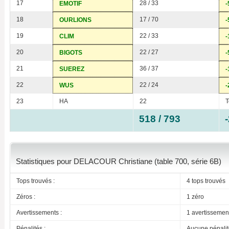
17
28 / 33
EMOTIF
-
18
17 / 70
OURLIONS
-
19
22 / 33
CLIM
-
20
22 / 27
BIGOTS
-
21
36 / 37
SUEREZ
-
22
22 / 24
WUS
-
23
HA
22
T
518 / 793
Statistiques pour DELACOUR Christiane (table 700, série 6B)
Tops trouvés :
4 tops trouvés
Zéros :
1 zéro
Avertissements :
1 avertissemen
Pénalités :
Aucune pénalit