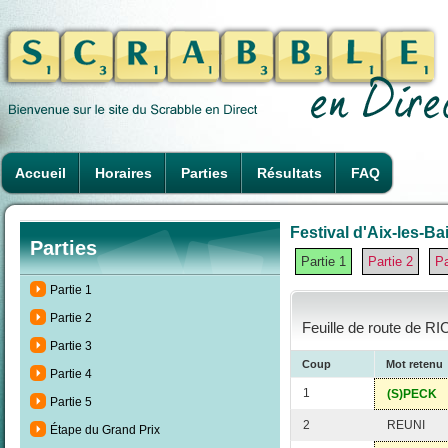
Accueil
Horaires
Parties
Résultats
FAQ
Festival d'Aix-les-Ba
Parties
Partie 1
Partie 2
Pa
Partie 1
Partie 2
Feuille de route de R
Partie 3
Coup
Mot retenu
Partie 4
1
(S)PECK
Partie 5
2
REUNI
Étape du Grand Prix