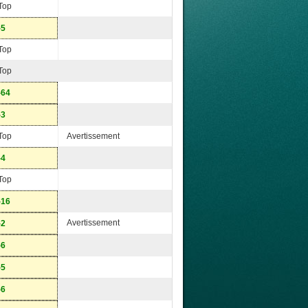
Top
-5
Top
Top
-64
-3
Top
Avertissement
-4
Top
-16
Avertissement
-2
-6
-5
-6