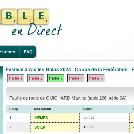
sultats
FAQ
Festival d'Aix-les-Bains 2024 - Coupe de la Fédération - P
Partie 1
Partie 2
Partie 3
Partie 4
Partie 5
Feuille de route de GUICHARD Martine (table 266, série 6A)
Coup
Mot retenu
Score
1
50 / 52
XIEMES
2
18 / 28
SCIER