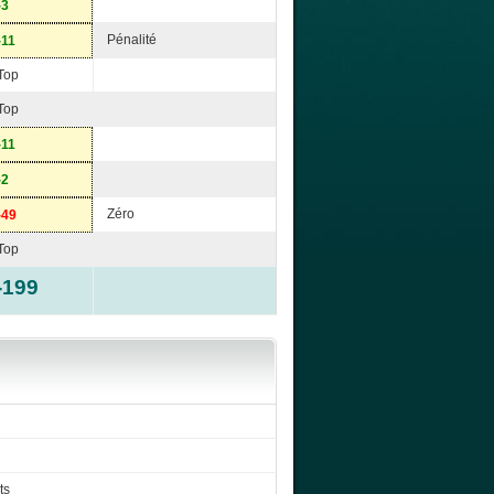
-3
Pénalité
-11
Top
Top
-11
-2
Zéro
-49
Top
-199
ts