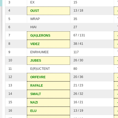
3
EX
15
4
13 / 18
OUST
5
WRAP
35
6
HIAI
27
7
67 / 131
G(A)LERONS
8
38 / 41
VIDEZ
9
ENRHUMEE
117
10
26 / 30
JUBES
11
E(R)UCTENT
80
12
20 / 36
ORFEVRE
13
21 / 23
RAFALE
14
26 / 32
SMALT
15
16 / 21
NAZI
16
13 / 19
ELU