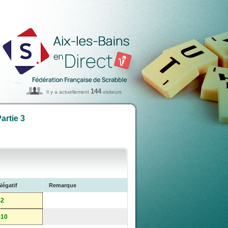
144
Il y a actuellement
visiteurs
artie 3
Négatif
Remarque
-2
-10