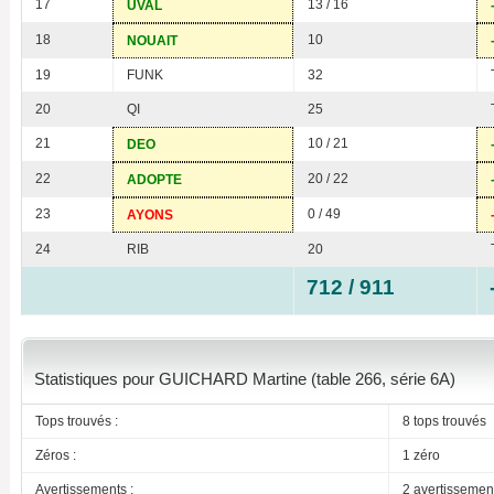
17
13 / 16
UVAL
18
10
NOUAIT
19
FUNK
32
20
QI
25
21
10 / 21
DEO
22
20 / 22
ADOPTE
23
0 / 49
AYONS
24
RIB
20
712 / 911
Statistiques pour GUICHARD Martine (table 266, série 6A)
Tops trouvés :
8 tops trouvés
Zéros :
1 zéro
Avertissements :
2 avertissemen