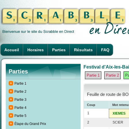
Accueil
Horaires
Parties
Résultats
FAQ
Festival d'Aix-les-Ba
Parties
Partie 1
Partie 2
Pa
Partie 1
Partie 2
Feuille de route de 
Partie 3
Coup
Mot retenu
Partie 4
1
XIEMES
Partie 5
2
SCIER
Étape du Grand Prix