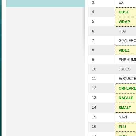
3
EX
4
OUST
5
WRAP
6
HIAI
7
G(A)LER
8
VIDEZ
9
ENRHUM
10
JUBES
11
E(R)UCT
12
ORFEVR
13
RAFALE
14
SMALT
15
NAZI
16
ELU