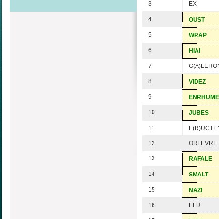
3
EX
4
OUST
5
WRAP
6
HIAI
7
G(A)LERO
8
VIDEZ
9
ENRHUME
10
JUBES
11
E(R)UCTE
12
ORFEVRE
13
RAFALE
14
SMALT
15
NAZI
16
ELU