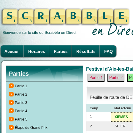
Accueil
Horaires
Parties
Résultats
FAQ
Festival d'Aix-les-Ba
Parties
Partie 1
Partie 2
Pa
Partie 1
Partie 2
Feuille de route de D
Partie 3
Coup
Mot retenu
Partie 4
1
XIEMES
Partie 5
2
SCIER
Étape du Grand Prix