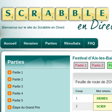
Accueil
Horaires
Parties
Résultats
FAQ
Festival d'Aix-les-Ba
Parties
Partie 1
Partie 2
Pa
Partie 1
Partie 2
Feuille de route de Z
Partie 3
Coup
Mot retenu
Partie 4
1
XIEMES
Partie 5
2
SCIER
Étape du Grand Prix