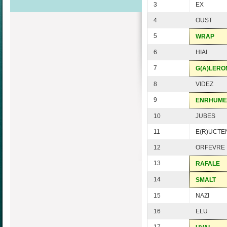
3
EX
4
OUST
5
WRAP
6
HIAI
7
G(A)LERO
8
VIDEZ
9
ENRHUME
10
JUBES
11
E(R)UCTE
12
ORFEVRE
13
RAFALE
14
SMALT
15
NAZI
16
ELU