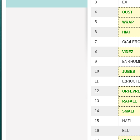
3
EX
4
OUST
5
WRAP
6
HIAI
7
G(A)LER
8
VIDEZ
9
ENRHUM
10
JUBES
11
E(R)UCT
12
ORFEVR
13
RAFALE
14
SMALT
15
NAZI
16
ELU