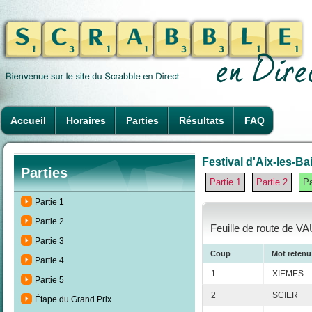
Accueil
Horaires
Parties
Résultats
FAQ
Festival d'Aix-les-Ba
Parties
Partie 1
Partie 2
Pa
Partie 1
Partie 2
Feuille de route de VA
Partie 3
Coup
Mot retenu
Partie 4
1
XIEMES
Partie 5
2
SCIER
Étape du Grand Prix