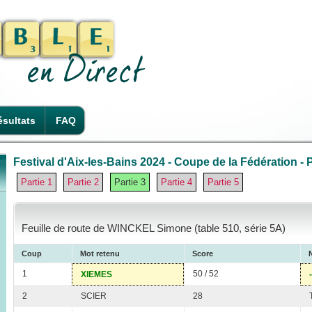
sultats
FAQ
Festival d'Aix-les-Bains 2024 - Coupe de la Fédération - P
Partie 1
Partie 2
Partie 3
Partie 4
Partie 5
Feuille de route de WINCKEL Simone (table 510, série 5A)
Coup
Mot retenu
Score
1
50 / 52
XIEMES
2
SCIER
28