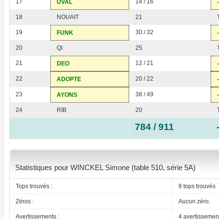
17
14 / 16
UVAL
18
NOUAIT
21
19
30 / 32
FUNK
20
QI
25
21
12 / 21
DEO
22
20 / 22
ADOPTE
23
38 / 49
AYONS
24
RIB
20
784 / 911
Statistiques pour WINCKEL Simone (table 510, série 5A)
Tops trouvés :
9 tops trouvés
Zéros :
Aucun zéro.
Avertissements :
4 avertissemen