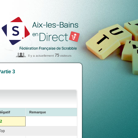
75
Il y a actuellement
visiteurs
artie 3
Négatif
Remarque
-2
Top