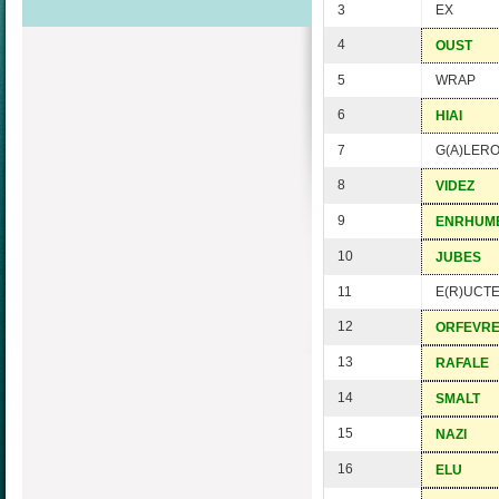
3
EX
4
OUST
5
WRAP
6
HIAI
7
G(A)LER
8
VIDEZ
9
ENRHUM
10
JUBES
11
E(R)UCT
12
ORFEVR
13
RAFALE
14
SMALT
15
NAZI
16
ELU