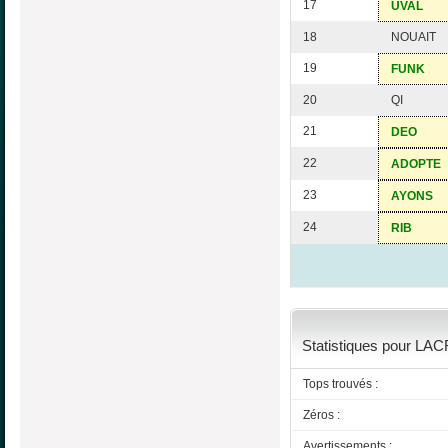
17
UVAL
18
NOUAIT
19
FUNK
20
QI
21
DEO
22
ADOPTE
23
AYONS
24
RIB
Statistiques pour LAC
Tops trouvés :
Zéros :
Avertissements :