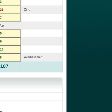
-3
Zéro
-21
-7
Top
-5
-6
-15
Avertissement
-8
-187
ts