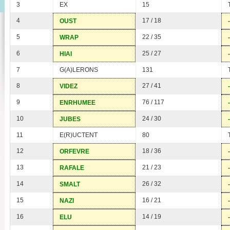
3
EX
15
4
17 / 18
OUST
5
22 / 35
WRAP
6
25 / 27
HIAI
7
G(A)LERONS
131
8
27 / 41
VIDEZ
9
76 / 117
ENRHUMEE
10
24 / 30
JUBES
11
E(R)UCTENT
80
12
18 / 36
ORFEVRE
13
21 / 23
RAFALE
14
26 / 32
SMALT
15
16 / 21
NAZI
16
14 / 19
ELU