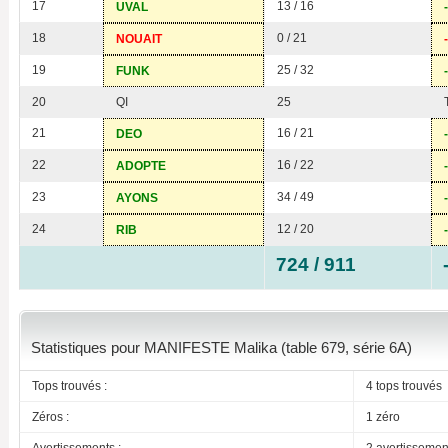
17
13 / 16
UVAL
18
0 / 21
NOUAIT
19
25 / 32
FUNK
20
QI
25
21
16 / 21
DEO
22
16 / 22
ADOPTE
23
34 / 49
AYONS
24
12 / 20
RIB
724 / 911
Statistiques pour MANIFESTE Malika (table 679, série 6A)
Tops trouvés :
4 tops trouvés
Zéros :
1 zéro
Avertissements :
2 avertissemen