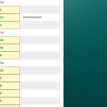
Top
-1
Avertissement
-13
-2
Top
-14
-41
-6
Top
-18
-2
-6
-5
-5