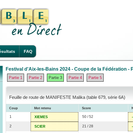
sultats
FAQ
Festival d'Aix-les-Bains 2024 - Coupe de la Fédération - P
Partie 1
Partie 2
Partie 3
Partie 4
Partie 5
Feuille de route de MANIFESTE Malika (table 679, série 6A)
Coup
Mot retenu
Score
1
50 / 52
XIEMES
2
21 / 28
SCIER