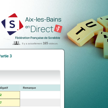
165
Il y a actuellement
visiteurs
artie 3
Négatif
Remarque
-2
-7