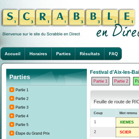
Accueil
Horaires
Parties
Résultats
FAQ
Festival d'Aix-les-Ba
Parties
Partie 1
Partie 2
Pa
Partie 1
Partie 2
Feuille de route de R
Partie 3
Coup
Mot retenu
Partie 4
1
XIEMES
Partie 5
2
SCIER
Étape du Grand Prix