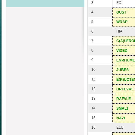
3
EX
4
OUST
5
WRAP
6
HIAI
7
G(A)LERO
8
VIDEZ
9
ENRHUME
10
JUBES
11
E(R)UCTE
12
ORFEVRE
13
RAFALE
14
SMALT
15
NAZI
16
ELU