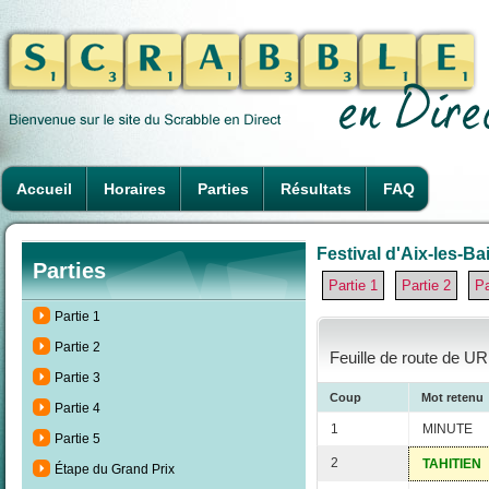
Accueil
Horaires
Parties
Résultats
FAQ
Festival d'Aix-les-Ba
Parties
Partie 1
Partie 2
Pa
Partie 1
Partie 2
Feuille de route de U
Partie 3
Coup
Mot retenu
Partie 4
1
MINUTE
Partie 5
2
TAHITIEN
Étape du Grand Prix