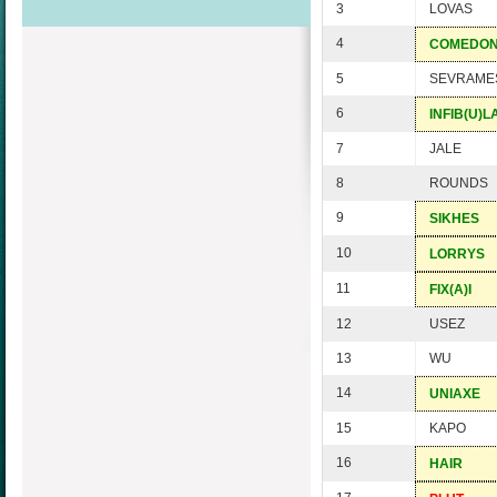
3
LOVAS
4
COMEDO
5
SEVRAME
6
INFIB(U)L
7
JALE
8
ROUNDS
9
SIKHES
10
LORRYS
11
FIX(A)I
12
USEZ
13
WU
14
UNIAXE
15
KAPO
16
HAIR