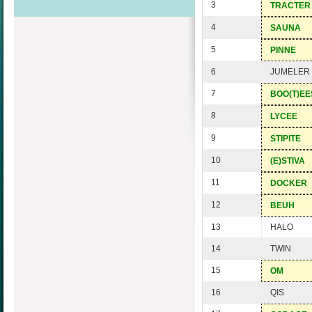
3
TRACTER
4
SAUNA
5
PINNE
6
JUMELER
7
BOO(T)EE
8
LYCEE
9
STIPITE
10
(E)STIVA
11
DOCKER
12
BEUH
13
HALO
14
TWIN
15
OM
16
QIS