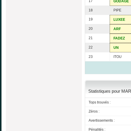
17
GODAGE
18
PIPE
19
LUXEE
20
ARF
21
FADEZ
22
UN
23
ITOU
Statistiques pour MAR
Tops trouvés :
Zéros :
Avertissements :
Pénalités :