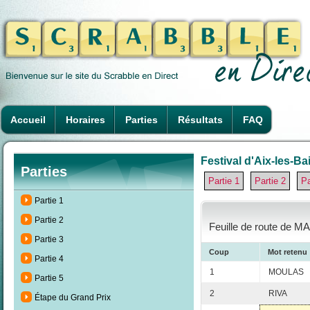
Accueil
Horaires
Parties
Résultats
FAQ
Festival d'Aix-les-Ba
Parties
Partie 1
Partie 2
Pa
Partie 1
Partie 2
Feuille de route de MA
Partie 3
Coup
Mot retenu
Partie 4
1
MOULAS
Partie 5
2
RIVA
Étape du Grand Prix