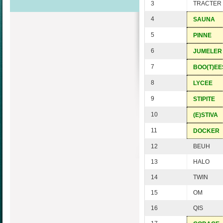
3
TRACTER
4
SAUNA
5
PINNE
6
JUMELER
7
BOO(T)EE
8
LYCEE
9
STIPITE
10
(E)STIVA
11
DOCKER
12
BEUH
13
HALO
14
TWIN
15
OM
16
QIS