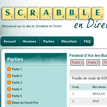
Accueil
Horaires
Parties
Résultats
FAQ
Festival d'Aix-les-Ba
Parties
Partie 1
Partie 2
Pa
Partie 1
Partie 2
Feuille de route de AT
Partie 3
Coup
Mot retenu
Partie 4
1
MOULAS
Partie 5
2
RIVA
Étape du Grand Prix