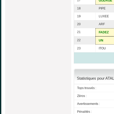
17
GODAGE
18
PIPE
19
LUXEE
20
ARF
21
FADEZ
22
UN
23
ITOU
Statistiques pour ATA
Tops trouvés :
Zéros :
Avertissements :
Pénalités :