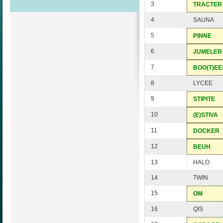
3
TRACTER
4
SAUNA
5
PINNE
6
JUMELER
7
BOO(T)EE
8
LYCEE
9
STIPITE
10
(E)STIVA
11
DOCKER
12
BEUH
13
HALO
14
TWIN
15
OM
16
QIS