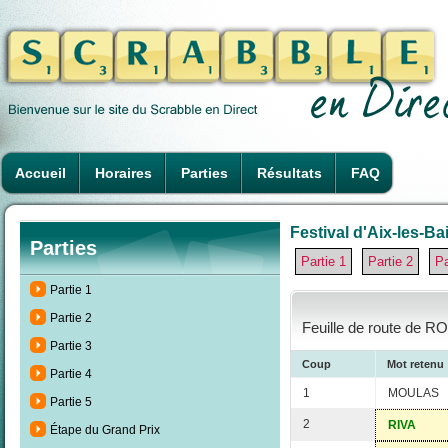
Accueil
Horaires
Parties
Résultats
FAQ
Festival d'Aix-les-Ba
Parties
Partie 1
Partie 2
Pa
Partie 1
Partie 2
Feuille de route de RO
Partie 3
Coup
Mot retenu
Partie 4
1
MOULAS
Partie 5
2
RIVA
Étape du Grand Prix