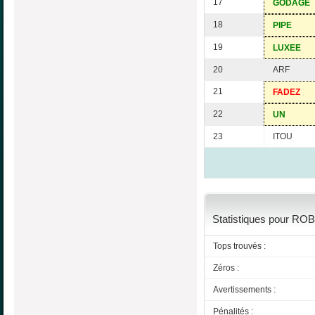
17
GODAGE
18
PIPE
19
LUXEE
20
ARF
21
FADEZ
22
UN
23
ITOU
Statistiques pour ROBI
Tops trouvés :
Zéros :
Avertissements :
Pénalités :