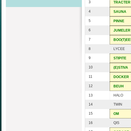
3
TRACTER
4
SAUNA
5
PINNE
6
JUMELER
7
BOO(T)EE
8
LYCEE
9
STIPITE
10
(E)STIVA
11
DOCKER
12
BEUH
13
HALO
14
TWIN
15
OM
16
QIS