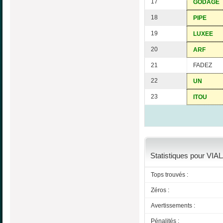
17
GODAGE
18
PIPE
19
LUXEE
20
ARF
21
FADEZ
22
UN
23
ITOU
Statistiques pour VIA
Tops trouvés :
Zéros :
Avertissements :
Pénalités :