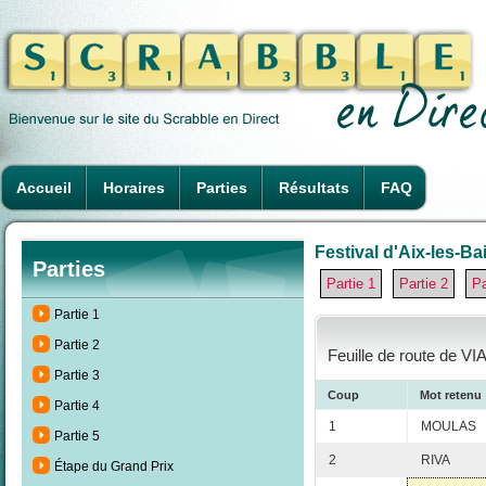
Accueil
Horaires
Parties
Résultats
FAQ
Festival d'Aix-les-Ba
Parties
Partie 1
Partie 2
Pa
Partie 1
Partie 2
Feuille de route de V
Partie 3
Coup
Mot retenu
Partie 4
1
MOULAS
Partie 5
2
RIVA
Étape du Grand Prix