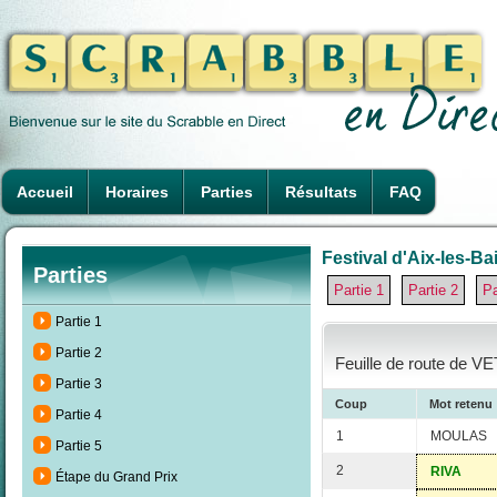
Accueil
Horaires
Parties
Résultats
FAQ
Festival d'Aix-les-Ba
Parties
Partie 1
Partie 2
Pa
Partie 1
Partie 2
Feuille de route de V
Partie 3
Coup
Mot retenu
Partie 4
1
MOULAS
Partie 5
2
RIVA
Étape du Grand Prix