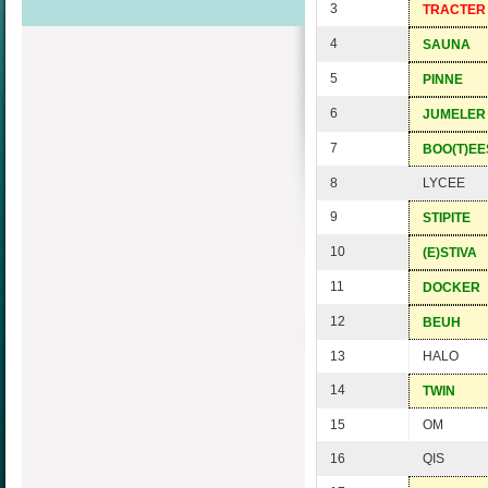
3
TRACTER
4
SAUNA
5
PINNE
6
JUMELER
7
BOO(T)EE
8
LYCEE
9
STIPITE
10
(E)STIVA
11
DOCKER
12
BEUH
13
HALO
14
TWIN
15
OM
16
QIS