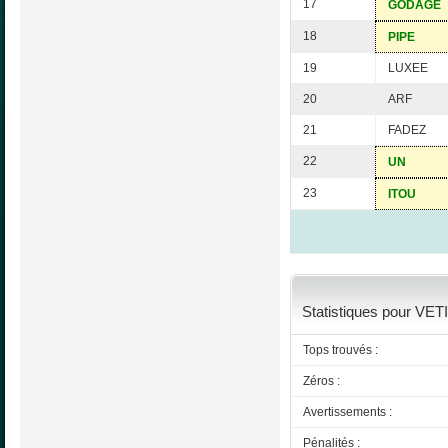
17
GODAGE
18
PIPE
19
LUXEE
20
ARF
21
FADEZ
22
UN
23
ITOU
Statistiques pour VET
Tops trouvés :
Zéros :
Avertissements :
Pénalités :