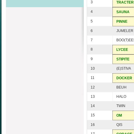
3
TRACTER
4
SAUNA
5
PINNE
6
JUMELER
7
BOO(T)EE
8
LYCEE
9
STIPITE
10
(E)STIVA
11
DOCKER
12
BEUH
13
HALO
14
TWIN
15
OM
16
QIS