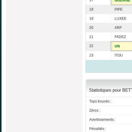
17
GODAGE
18
PIPE
19
LUXEE
20
ARF
21
FADEZ
22
UN
23
ITOU
Statistiques pour BETT
Tops trouvés :
Zéros :
Avertissements :
Pénalités :