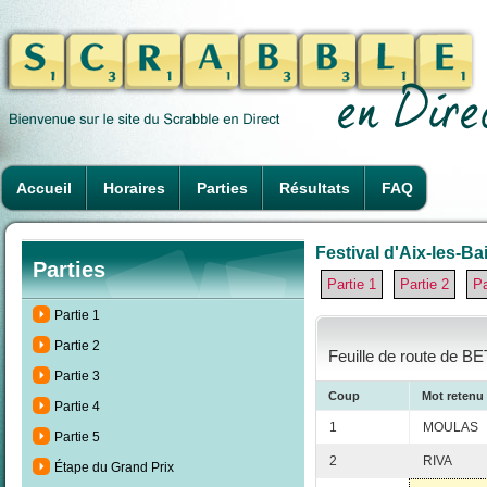
Accueil
Horaires
Parties
Résultats
FAQ
Festival d'Aix-les-Ba
Parties
Partie 1
Partie 2
Pa
Partie 1
Partie 2
Feuille de route de BE
Partie 3
Coup
Mot retenu
Partie 4
1
MOULAS
Partie 5
2
RIVA
Étape du Grand Prix