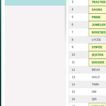
3
TRACTER
4
SAUNA
5
PINNE
6
JUMELER
7
BOO(T)EE
8
LYCEE
9
STIPITE
10
(E)STIVA
11
DOCKER
12
BEUH
13
HALO
14
TWIN
15
OM
16
QIS