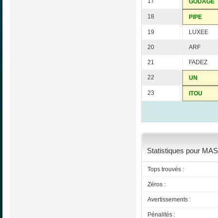
17
GODAGE
18
PIPE
19
LUXEE
20
ARF
21
FADEZ
22
UN
23
ITOU
Statistiques pour MAS
Tops trouvés :
Zéros :
Avertissements :
Pénalités :