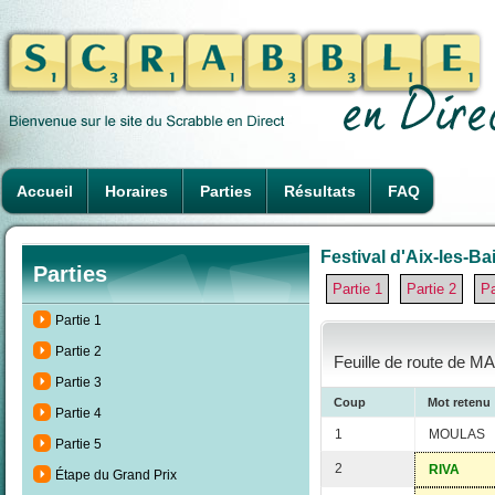
Accueil
Horaires
Parties
Résultats
FAQ
Festival d'Aix-les-Ba
Parties
Partie 1
Partie 2
Pa
Partie 1
Partie 2
Feuille de route de MA
Partie 3
Coup
Mot retenu
Partie 4
1
MOULAS
Partie 5
2
RIVA
Étape du Grand Prix