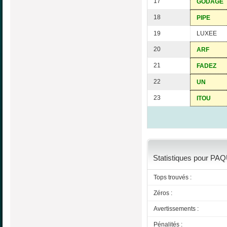
17
GODAGE
18
PIPE
19
LUXEE
20
ARF
21
FADEZ
22
UN
23
ITOU
Statistiques pour PAQ
Tops trouvés :
Zéros :
Avertissements :
Pénalités :