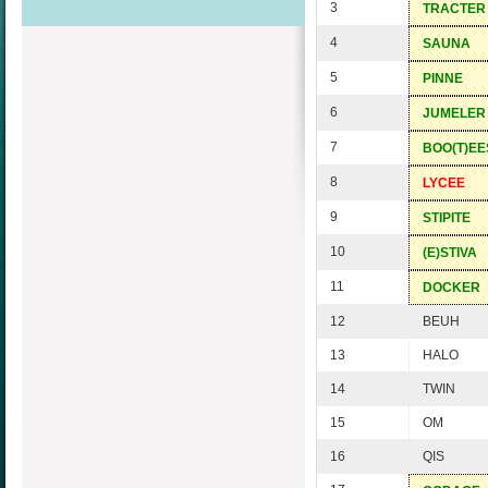
3
TRACTER
4
SAUNA
5
PINNE
6
JUMELER
7
BOO(T)EE
8
LYCEE
9
STIPITE
10
(E)STIVA
11
DOCKER
12
BEUH
13
HALO
14
TWIN
15
OM
16
QIS