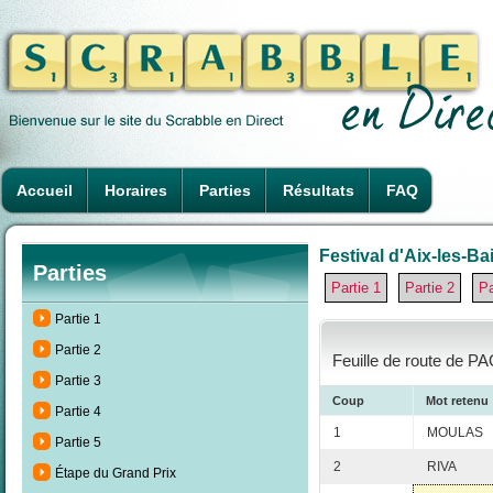
Accueil
Horaires
Parties
Résultats
FAQ
Festival d'Aix-les-Ba
Parties
Partie 1
Partie 2
Pa
Partie 1
Partie 2
Feuille de route de P
Partie 3
Coup
Mot retenu
Partie 4
1
MOULAS
Partie 5
2
RIVA
Étape du Grand Prix