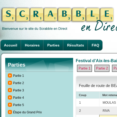
Accueil
Horaires
Parties
Résultats
FAQ
Festival d'Aix-les-Ba
Parties
Partie 1
Partie 2
Pa
Partie 1
Partie 2
Feuille de route de 
Partie 3
Coup
Mot reten
Partie 4
1
MOULAS
Partie 5
2
RIVA
Étape du Grand Prix