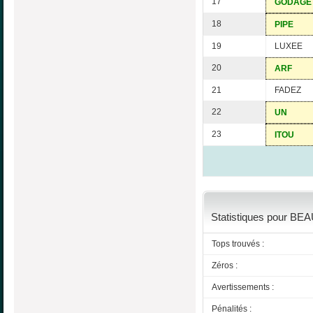
17
GODAGE
18
PIPE
19
LUXEE
20
ARF
21
FADEZ
22
UN
23
ITOU
Statistiques pour BE
Tops trouvés :
Zéros :
Avertissements :
Pénalités :