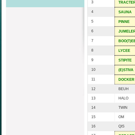
3
TRACTE
4
SAUNA
5
PINNE
6
JUMELE
7
BOO(T)E
8
LYCEE
9
STIPITE
10
(E)STIVA
11
DOCKER
12
BEUH
13
HALO
14
TWIN
15
OM
16
QIS