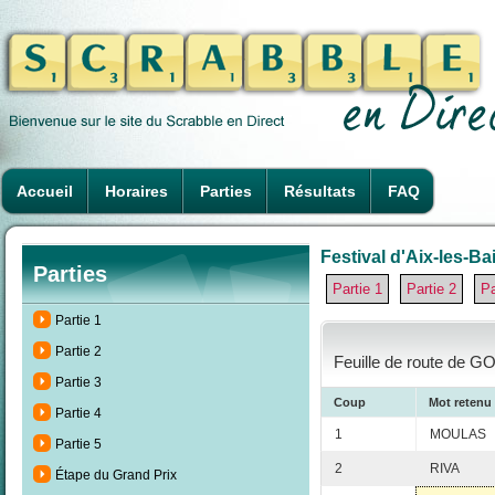
Accueil
Horaires
Parties
Résultats
FAQ
Festival d'Aix-les-Ba
Parties
Partie 1
Partie 2
Pa
Partie 1
Partie 2
Feuille de route de G
Partie 3
Coup
Mot retenu
Partie 4
1
MOULAS
Partie 5
2
RIVA
Étape du Grand Prix