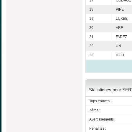
17
GODAGE
18
PIPE
19
LUXEE
20
ARF
21
FADEZ
22
UN
23
ITOU
Statistiques pour SER
Tops trouvés :
Zéros :
Avertissements :
Pénalités :