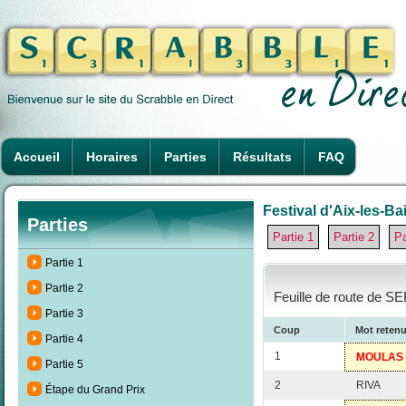
Accueil
Horaires
Parties
Résultats
FAQ
Festival d'Aix-les-Ba
Parties
Partie 1
Partie 2
Pa
Partie 1
Partie 2
Feuille de route de S
Partie 3
Coup
Mot reten
Partie 4
1
MOULAS
Partie 5
2
RIVA
Étape du Grand Prix