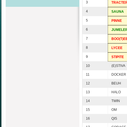
3
TRACTE
4
SAUNA
5
PINNE
6
JUMELE
7
BOO(T)E
8
LYCEE
9
STIPITE
10
(E)STIVA
11
DOCKER
12
BEUH
13
HALO
14
TWIN
15
OM
16
QIS