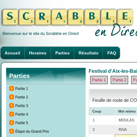
Accueil
Horaires
Parties
Résultats
FAQ
Festival d'Aix-les-Ba
Parties
Partie 1
Partie 2
Pa
Partie 1
Partie 2
Feuille de route de C
Partie 3
Coup
Mot retenu
Partie 4
1
MOULAS
Partie 5
2
RIVA
Étape du Grand Prix