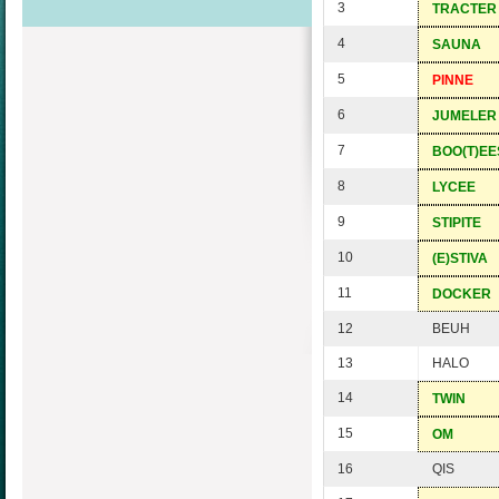
3
TRACTER
4
SAUNA
5
PINNE
6
JUMELER
7
BOO(T)EE
8
LYCEE
9
STIPITE
10
(E)STIVA
11
DOCKER
12
BEUH
13
HALO
14
TWIN
15
OM
16
QIS