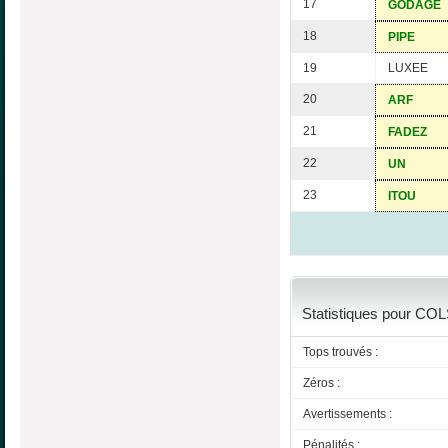
17
GODAGE
18
PIPE
19
LUXEE
20
ARF
21
FADEZ
22
UN
23
ITOU
Statistiques pour COL
Tops trouvés :
Zéros :
Avertissements :
Pénalités :