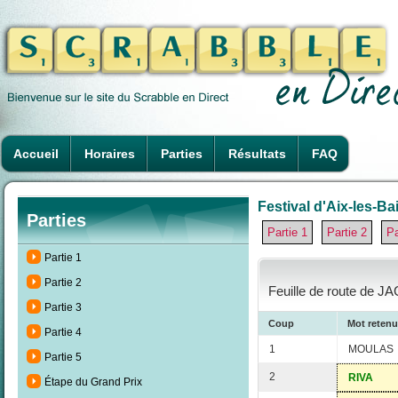
Accueil
Horaires
Parties
Résultats
FAQ
Festival d'Aix-les-Ba
Parties
Partie 1
Partie 2
Pa
Partie 1
Partie 2
Feuille de route de 
Partie 3
Coup
Mot retenu
Partie 4
1
MOULAS
Partie 5
2
RIVA
Étape du Grand Prix