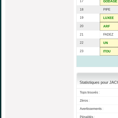
17
GODAGE
18
PIPE
19
LUXEE
20
ARF
21
FADEZ
22
UN
23
ITOU
Statistiques pour JA
Tops trouvés :
Zéros :
Avertissements :
Pénalités :