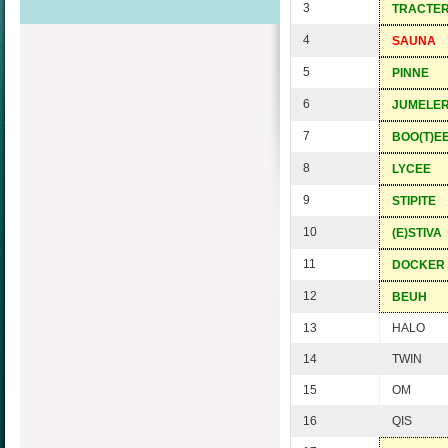
3
TRACTE
4
SAUNA
5
PINNE
6
JUMELE
7
BOO(T)E
8
LYCEE
9
STIPITE
10
(E)STIVA
11
DOCKER
12
BEUH
13
HALO
14
TWIN
15
OM
16
QIS