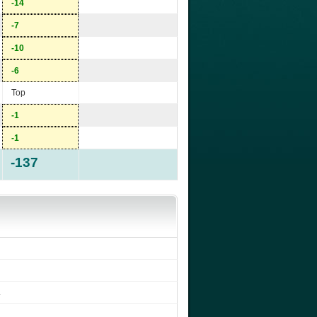
-14
-7
-10
-6
Top
-1
-1
-137
.