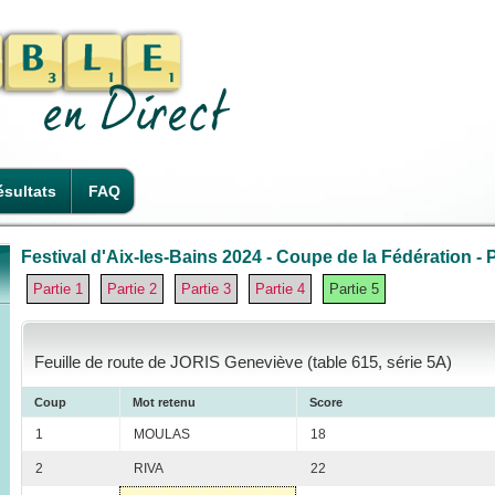
sultats
FAQ
Festival d'Aix-les-Bains 2024 - Coupe de la Fédération - P
Partie 1
Partie 2
Partie 3
Partie 4
Partie 5
Feuille de route de JORIS Geneviève (table 615, série 5A)
Coup
Mot retenu
Score
1
MOULAS
18
2
RIVA
22