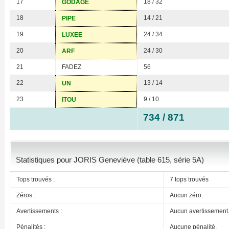
17
18 / 32
GODAGE
18
14 / 21
PIPE
19
24 / 34
LUXEE
20
24 / 30
ARF
21
FADEZ
56
22
13 / 14
UN
23
9 / 10
ITOU
734 / 871
Statistiques pour JORIS Geneviève (table 615, série 5A)
Tops trouvés :
7 tops trouvés
Zéros :
Aucun zéro.
Avertissements :
Aucun avertissement
Pénalités :
Aucune pénalité.