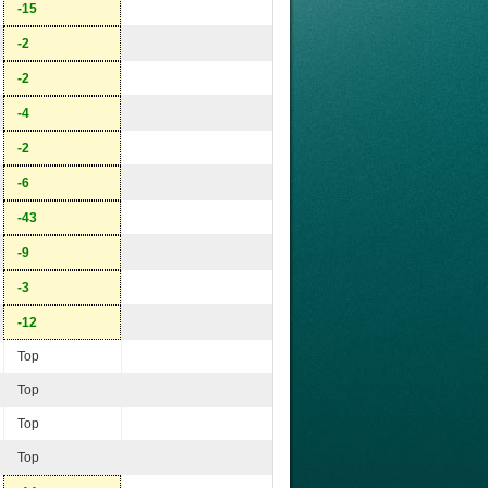
-15
-2
-2
-4
-2
-6
-43
-9
-3
-12
Top
Top
Top
Top