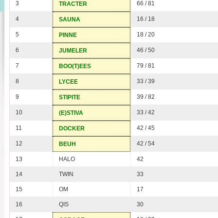
3
66 / 81
TRACTER
4
16 / 18
SAUNA
5
18 / 20
PINNE
6
46 / 50
JUMELER
7
79 / 81
BOO(T)EES
8
33 / 39
LYCEE
9
39 / 82
STIPITE
10
33 / 42
(E)STIVA
11
42 / 45
DOCKER
12
42 / 54
BEUH
13
HALO
42
14
TWIN
33
15
OM
17
16
QIS
30