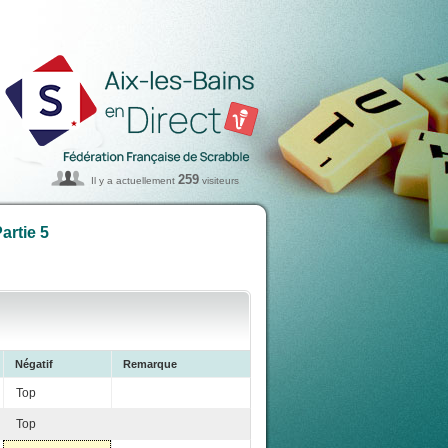
259
Il y a actuellement
visiteurs
artie 5
Négatif
Remarque
Top
Top