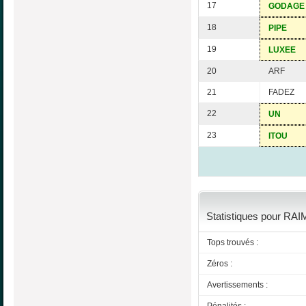
17
GODAGE
18
PIPE
19
LUXEE
20
ARF
21
FADEZ
22
UN
23
ITOU
Statistiques pour RAI
Tops trouvés :
Zéros :
Avertissements :
Pénalités :