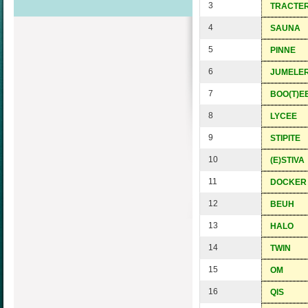
3
TRACTE
4
SAUNA
5
PINNE
6
JUMELE
7
BOO(T)E
8
LYCEE
9
STIPITE
10
(E)STIVA
11
DOCKER
12
BEUH
13
HALO
14
TWIN
15
OM
16
QIS